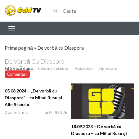
Prima pagină
»
De vorbă cu Diaspora
De Vorbă Cu Diaspora
Filtrează după:
Cele mai recente
Vizualizari
Apreicate
Comentarii
05.08.2024 – „De vorbă cu
Diaspora” – cu Mihai Rusu și
Alin Stanciu
2 ani în urmă
0
336
18.09.2023 – De vorbă cu
Diaspora – cu Mihai Rusu și