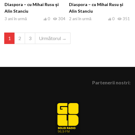
Diaspora – cu Mihai Rusu și
Diaspora – cu Mihai Rusu și
Alin Stanciu
Alin Stanciu
3 ani în urmă
0
304
2 ani în urmă
0
351
1
2
3
Următorul →
Partenerii nostri: