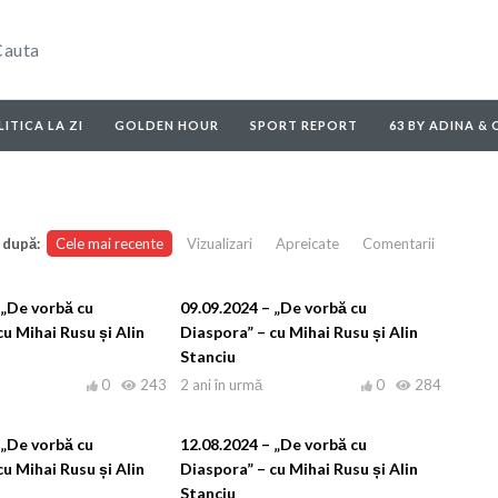
ITICA LA ZI
GOLDEN HOUR
SPORT REPORT
63 BY ADINA &
 după:
Cele mai recente
Vizualizari
Apreicate
Comentarii
 „De vorbă cu
09.09.2024 – „De vorbă cu
u Mihai Rusu și Alin
Diaspora” – cu Mihai Rusu și Alin
Stanciu
0
243
2 ani în urmă
0
284
 „De vorbă cu
12.08.2024 – „De vorbă cu
u Mihai Rusu și Alin
Diaspora” – cu Mihai Rusu și Alin
Stanciu