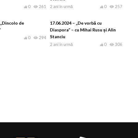
0
261
2 ani în urmă
0
257
 „Dincolo de
17.06.2024 – „De vorbă cu
”
Diaspora” – cu Mihai Rusu și Alin
Stanciu
0
294
2 ani în urmă
0
306