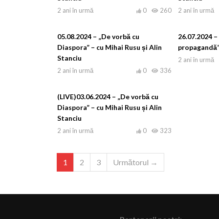
2 ani în urmă
0
260
2 ani în urmă
05.08.2024 – „De vorbă cu
26.07.2024 –
Diaspora” – cu Mihai Rusu și Alin
propagandă
Stanciu
2 ani în urmă
2 ani în urmă
0
336
(LIVE)03.06.2024 – „De vorbă cu
Diaspora” – cu Mihai Rusu și Alin
Stanciu
2 ani în urmă
0
323
1
2
3
Următorul →