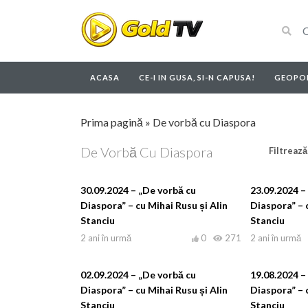
ACASA
CE-I IN GUSA, SI-N CAPUSA!
GEOPOL
Prima pagină
»
De vorbă cu Diaspora
De Vorbă Cu Diaspora
Filtrează
30.09.2024 – „De vorbă cu
23.09.2024 –
Diaspora” – cu Mihai Rusu și Alin
Diaspora” – c
Stanciu
Stanciu
2 ani în urmă
0
271
2 ani în urmă
02.09.2024 – „De vorbă cu
19.08.2024 –
Diaspora” – cu Mihai Rusu și Alin
Diaspora” – c
Stanciu
Stanciu