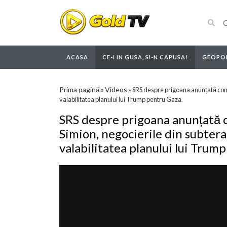
ACASA
CE-I IN GUSA, SI-N CAPUSA!
GEOPOL
Prima pagină
Videos
»
»
SRS despre prigoana anunțată cont
valabilitatea planului lui Trump pentru Gaza.
SRS despre prigoana anunțată 
Simion, negocierile din subtera
valabilitatea planului lui Trum