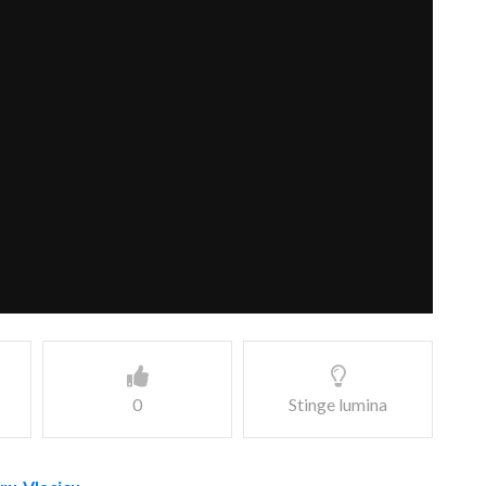
0
Stinge lumina