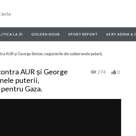
ITICA LA ZI
GOLDEN HOUR
SPORT REPORT
63 BY ADINA &
ra AUR și George Simion, negocierile din subteranele puterii,
contra AUR și George
274
0
nele puterii,
p pentru Gaza.