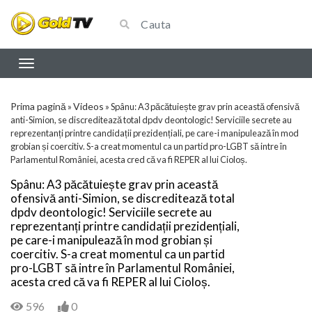
Prima pagină
Videos
»
»
Spânu: A3 păcătuiește grav prin această ofensivă
anti-Simion, se discreditează total dpdv deontologic! Serviciile secrete au
reprezentanți printre candidații prezidențiali, pe care-i manipulează în mod
grobian și coercitiv. S-a creat momentul ca un partid pro-LGBT să intre în
Parlamentul României, acesta cred că va fi REPER al lui Cioloș.
Spânu: A3 păcătuiește grav prin această
ofensivă anti-Simion, se discreditează total
dpdv deontologic! Serviciile secrete au
reprezentanți printre candidații prezidențiali,
pe care-i manipulează în mod grobian și
coercitiv. S-a creat momentul ca un partid
pro-LGBT să intre în Parlamentul României,
acesta cred că va fi REPER al lui Cioloș.
596
0