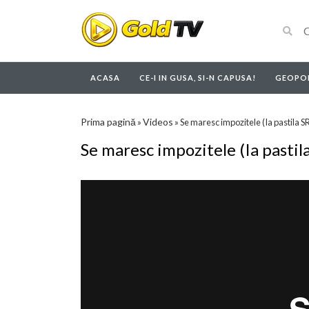
ACASA
CE-I IN GUSA, SI-N CAPUSA!
GEOPOL
Prima pagină
Videos
»
»
Se maresc impozitele (Ia pastila S
Se maresc impozitele (Ia pastil