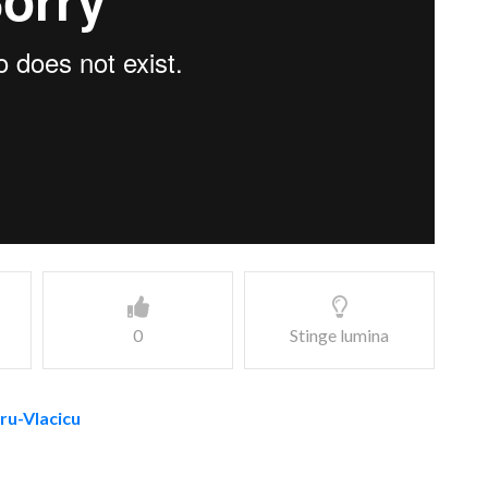
0
Stinge lumina
aru-Vlacicu