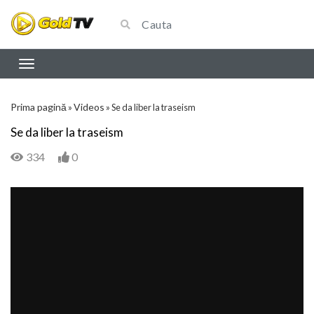
Prima pagină
Videos
»
»
Se da liber la traseism
Se da liber la traseism
334
0