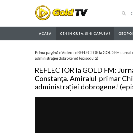
ACASA
CE-I IN GUSA, SI-N CAPUSA!
GEOPOL
Prima pagină
Videos
»
»
REFLECTOR la GOLD FM: Jurnal de 
administrației dobrogene! (episodul 2)
REFLECTOR la GOLD FM: Jurna
Constanța. Amiralul-primar Chiț
administrației dobrogene! (epi