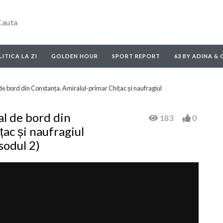
ITICA LA ZI
GOLDEN HOUR
SPORT REPORT
63 BY ADINA &
bord din Constanța. Amiralul-primar Chițac și naufragiul
l de bord din
183
0
ac și naufragiul
sodul 2)