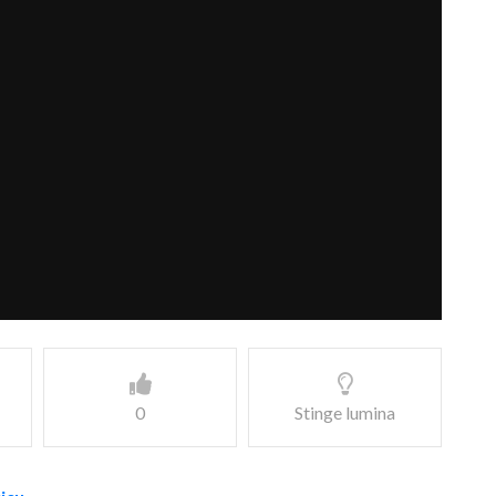
0
Stinge lumina