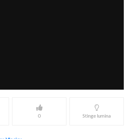
0
Stinge lumina