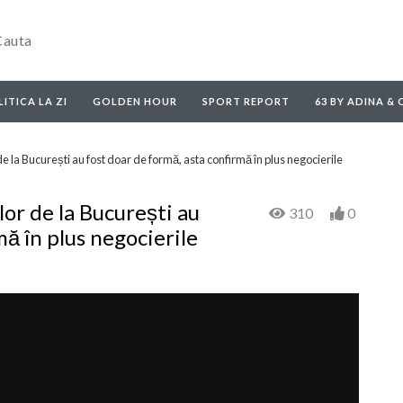
ITICA LA ZI
GOLDEN HOUR
SPORT REPORT
63 BY ADINA &
r de la București au fost doar de formă, asta confirmă în plus negocierile
ilor de la București au
310
0
mă în plus negocierile