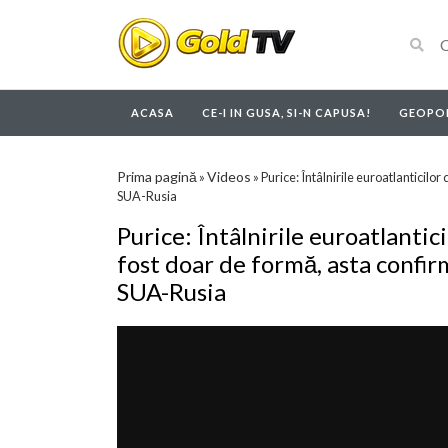
ACASA
CE-I IN GUSA, SI-N CAPUSA!
GEOPOL
Prima pagină
Videos
»
»
Purice: Întâlnirile euroatlanticilo
SUA-Rusia
Purice: Întâlnirile euroatlantic
fost doar de formă, asta confir
SUA-Rusia