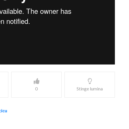
0
Stinge lumina
cicu