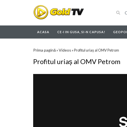
ACASA
CE-I IN GUSA, SI-N CAPUSA!
GEOPOL
Prima pagină
Videos
»
»
Profitul uriaș al OMV Petrom
Profitul uriaș al OMV Petrom