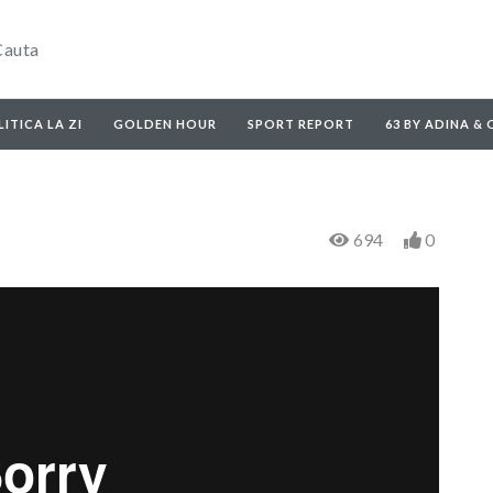
ITICA LA ZI
GOLDEN HOUR
SPORT REPORT
63 BY ADINA &
694
0