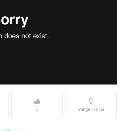
0
Stinge lumina