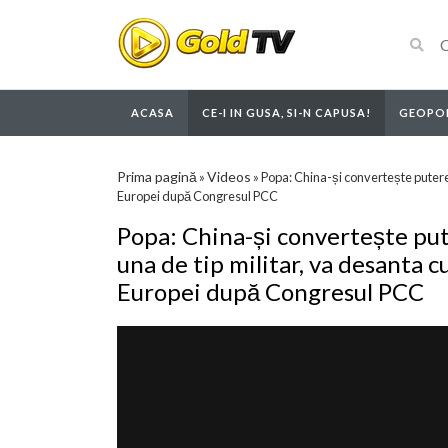
ACASA
CE-I IN GUSA, SI-N CAPUSA!
GEOPOL
Prima pagină
Videos
»
»
Popa: China-și convertește puterea
Europei după Congresul PCC
Popa: China-și convertește pu
una de tip militar, va desanta c
Europei după Congresul PCC