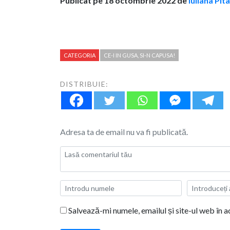
Publicat pe 18 octombrie 2022 de
Iuliana Pit
CATEGORIA
CE-I IN GUSA, SI-N CAPUSA!
DISTRIBUIE:
Adresa ta de email nu va fi publicată.
Salvează-mi numele, emailul și site-ul web în 