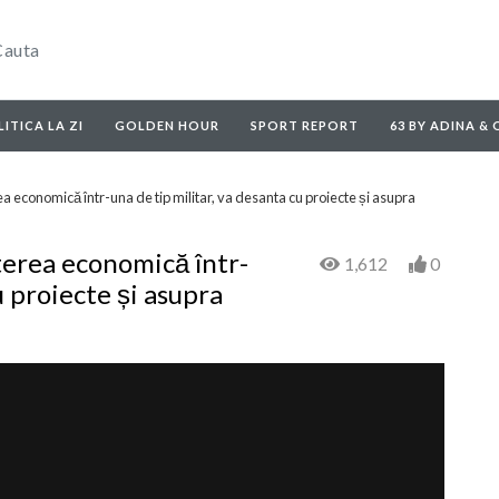
ITICA LA ZI
GOLDEN HOUR
SPORT REPORT
63 BY ADINA &
 economică într-una de tip militar, va desanta cu proiecte și asupra
terea economică într-
1,612
0
u proiecte și asupra