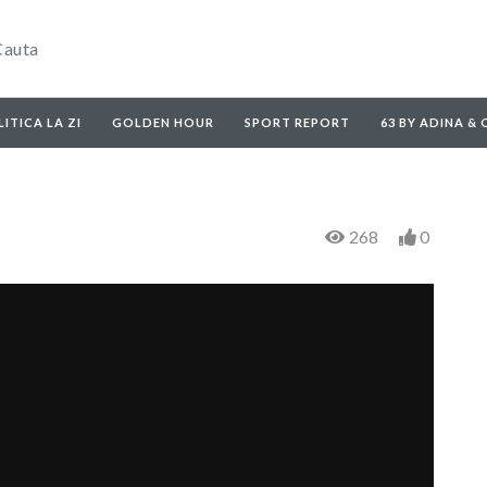
ITICA LA ZI
GOLDEN HOUR
SPORT REPORT
63 BY ADINA &
268
0