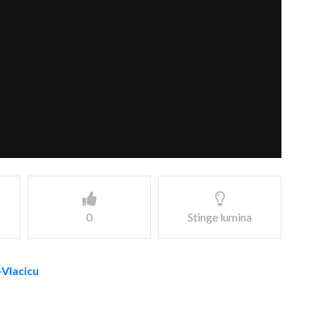
0
Stinge lumina
-Vlacicu