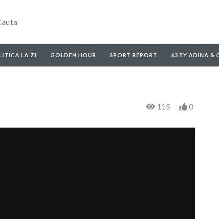
ITICA LA ZI
GOLDEN HOUR
SPORT REPORT
63 BY ADINA &
115
0