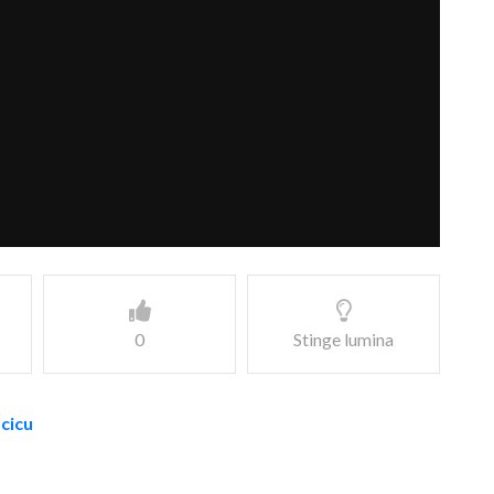
0
Stinge lumina
acicu