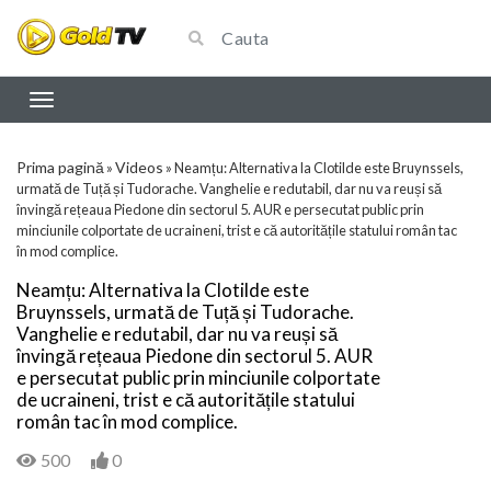
Prima pagină
Videos
»
»
Neamțu: Alternativa la Clotilde este Bruynssels,
urmată de Tuță și Tudorache. Vanghelie e redutabil, dar nu va reuși să
învingă rețeaua Piedone din sectorul 5. AUR e persecutat public prin
minciunile colportate de ucraineni, trist e că autoritățile statului român tac
în mod complice.
Neamțu: Alternativa la Clotilde este
Bruynssels, urmată de Tuță și Tudorache.
Vanghelie e redutabil, dar nu va reuși să
învingă rețeaua Piedone din sectorul 5. AUR
e persecutat public prin minciunile colportate
de ucraineni, trist e că autoritățile statului
român tac în mod complice.
500
0