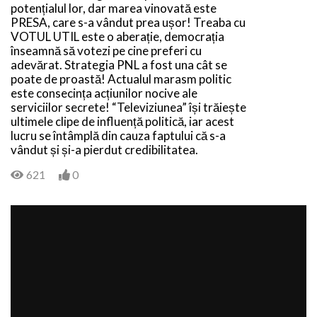
potențialul lor, dar marea vinovată este
PRESA, care s-a vândut prea ușor! Treaba cu
VOTUL UTIL este o aberație, democrația
înseamnă să votezi pe cine preferi cu
adevărat. Strategia PNL a fost una cât se
poate de proastă! Actualul marasm politic
este consecința acțiunilor nocive ale
serviciilor secrete! “Televiziunea” își trăiește
ultimele clipe de influență politică, iar acest
lucru se întâmplă din cauza faptului că s-a
vândut și și-a pierdut credibilitatea.
621
0