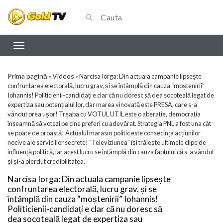
Prima pagină
Videos
»
»
Narcisa Iorga: Din actuala campanie lipsește
confruntarea electorală, lucru grav, și se întâmplă din cauza “moștenirii”
Iohannis! Politicienii-candidați e clar că nu doresc să dea socoteală legat de
expertiza sau potențialul lor, dar marea vinovată este PRESA, care s-a
vândut prea ușor! Treaba cu VOTUL UTIL este o aberație, democrația
înseamnă să votezi pe cine preferi cu adevărat. Strategia PNL a fost una cât
se poate de proastă! Actualul marasm politic este consecința acțiunilor
nocive ale serviciilor secrete! “Televiziunea” își trăiește ultimele clipe de
influență politică, iar acest lucru se întâmplă din cauza faptului că s-a vândut
și și-a pierdut credibilitatea.
Narcisa Iorga: Din actuala campanie lipsește
confruntarea electorală, lucru grav, și se
întâmplă din cauza “moștenirii” Iohannis!
Politicienii-candidați e clar că nu doresc să
dea socoteală legat de expertiza sau