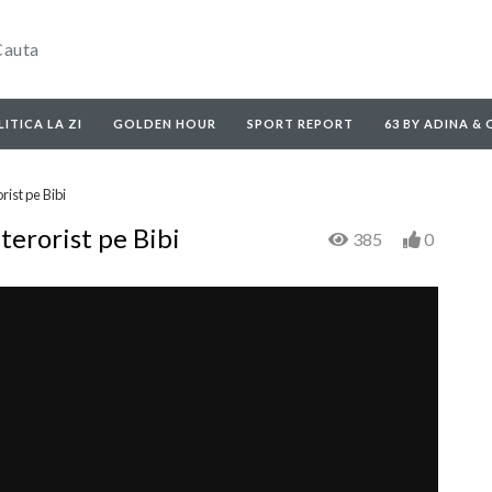
ITICA LA ZI
GOLDEN HOUR
SPORT REPORT
63 BY ADINA &
rist pe Bibi
terorist pe Bibi
385
0