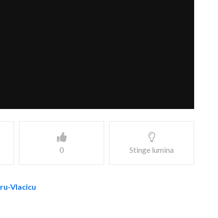
0
Stinge lumina
aru-Vlacicu