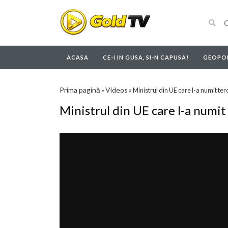
ACASA
CE-I IN GUSA, SI-N CAPUSA!
GEOPOL
Prima pagină
Videos
»
»
Ministrul din UE care l-a numit tero
Ministrul din UE care l-a numit 