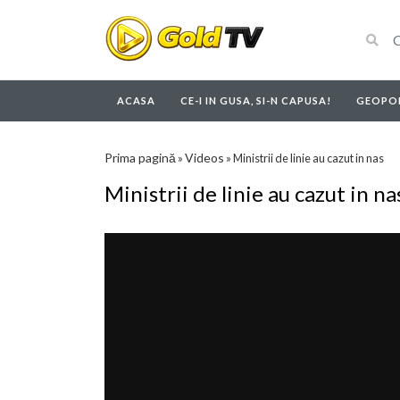
ACASA
CE-I IN GUSA, SI-N CAPUSA!
GEOPOL
Prima pagină
Videos
»
»
Ministrii de linie au cazut in nas
Ministrii de linie au cazut in na