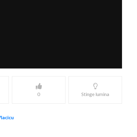
0
Stinge lumina
Vlacicu