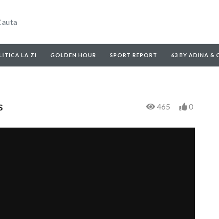
ITICA LA ZI
GOLDEN HOUR
SPORT REPORT
63 BY ADINA &
s
465
0