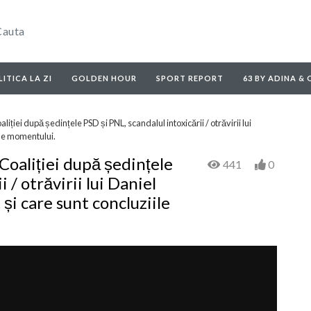
ITICA LA ZI
GOLDEN HOUR
SPORT REPORT
63 BY ADINA &
ției după ședințele PSD și PNL, scandalul intoxicării / otrăvirii lui
ile momentului.
Coaliției după ședințele
441
0
 / otrăvirii lui Daniel
și care sunt concluziile