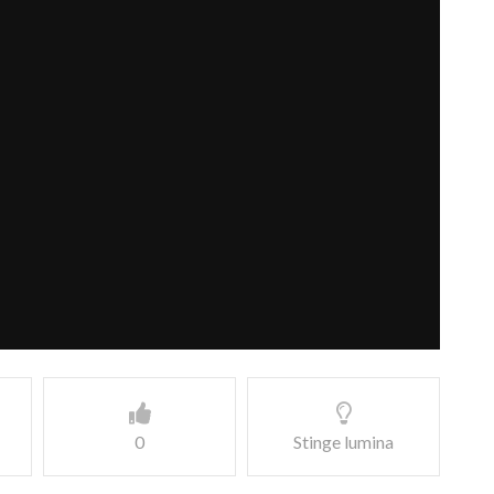
0
Stinge lumina