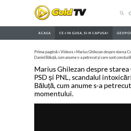
ACASA
CE-I IN GUSA, SI-N CAPUSA!
GEOPOL
Prima pagină
Videos
»
»
Marius Ghilezan despre starea Coali
Daniel Băluță, cum anume s-a petrecut și care sunt concluzi
Marius Ghilezan despre starea 
PSD și PNL, scandalul intoxicării
Băluță, cum anume s-a petrecut 
momentului.