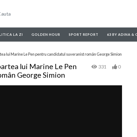
ITICA LA ZI
GOLDEN HOUR
SPORT REPORT
63 BY ADINA &
rtea lui Marine Le Pen pentru candidatul suveranist român George Simion
partea lui Marine Le Pen
331
0
român George Simion