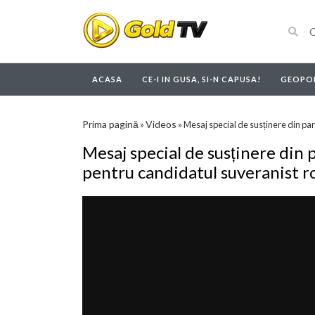
ACASA
CE-I IN GUSA, SI-N CAPUSA!
GEOPOL
Prima pagină
Videos
»
»
Mesaj special de susținere din pa
Mesaj special de susținere din 
pentru candidatul suveranist 