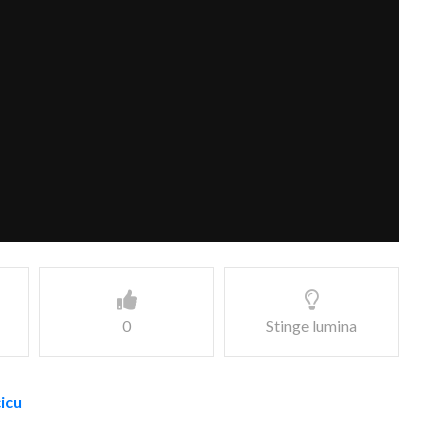
0
Stinge lumina
cicu