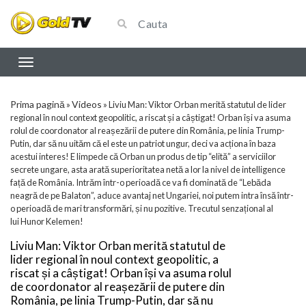
Prima pagină
Videos
»
»
Liviu Man: Viktor Orban merită statutul de lider
regional în noul context geopolitic, a riscat și a câștigat! Orban își va asuma
rolul de coordonator al reașezării de putere din România, pe linia Trump-
Putin, dar să nu uităm că el este un patriot ungur, deci va acționa în baza
acestui interes! E limpede că Orban un produs de tip “elită” a serviciilor
secrete ungare, asta arată superioritatea netă a lor la nivel de intelligence
față de România. Intrăm într-o perioadă ce va fi dominată de “Lebăda
neagră de pe Balaton”, aduce avantaj net Ungariei, noi putem intra însă într-
o perioadă de mari transformări, și nu pozitive. Trecutul senzațional al
lui Hunor Kelemen!
Liviu Man: Viktor Orban merită statutul de
lider regional în noul context geopolitic, a
riscat și a câștigat! Orban își va asuma rolul
de coordonator al reașezării de putere din
România, pe linia Trump-Putin, dar să nu