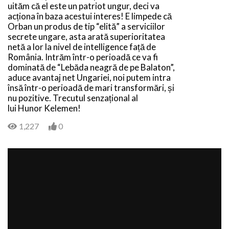
uităm că el este un patriot ungur, deci va
acționa în baza acestui interes! E limpede că
Orban un produs de tip “elită” a serviciilor
secrete ungare, asta arată superioritatea
netă a lor la nivel de intelligence față de
România. Intrăm într-o perioadă ce va fi
dominată de “Lebăda neagră de pe Balaton”,
aduce avantaj net Ungariei, noi putem intra
însă într-o perioadă de mari transformări, și
nu pozitive. Trecutul senzațional al
lui Hunor Kelemen!
1,227
0