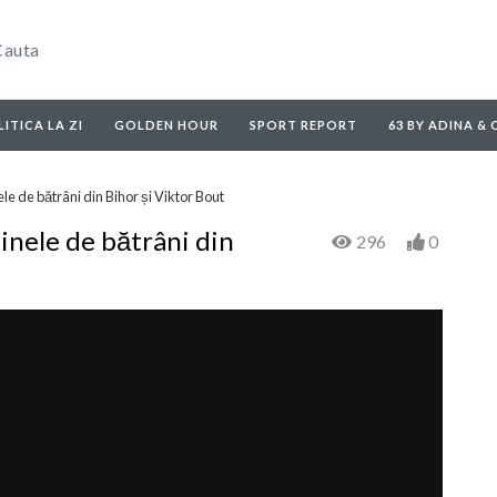
ITICA LA ZI
GOLDEN HOUR
SPORT REPORT
63 BY ADINA &
e de bătrâni din Bihor și Viktor Bout
inele de bătrâni din
296
0