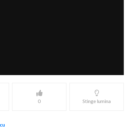
0
Stinge lumina
icu