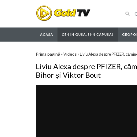
ACASA
CE-I IN GUSA, SI-N CAPUSA!
GEOPOL
Prima pagină
Videos
»
»
Liviu Alexa despre PFIZER, căminel
Liviu Alexa despre PFIZER, căm
Bihor și Viktor Bout