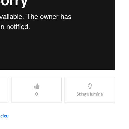
0
Stinge lumina
acicu