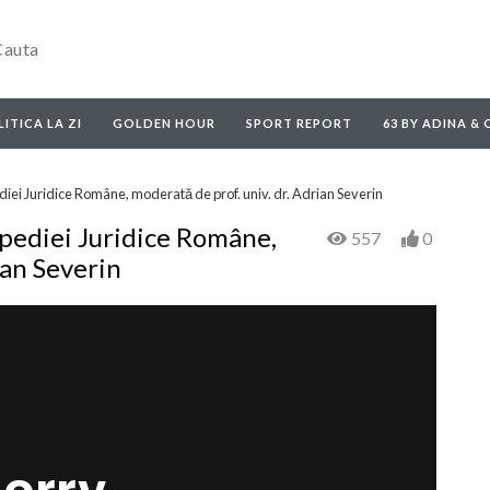
ITICA LA ZI
GOLDEN HOUR
SPORT REPORT
63 BY ADINA &
diei Juridice Române, moderată de prof. univ. dr. Adrian Severin
opediei Juridice Române,
557
0
ian Severin