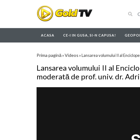
ACASA
CE-I IN GUSA, SI-N CAPUSA!
GEOPOL
Prima pagină
Videos
»
»
Lansarea volumului II al Enciclope
Lansarea volumului II al Encicl
moderată de prof. univ. dr. Adr