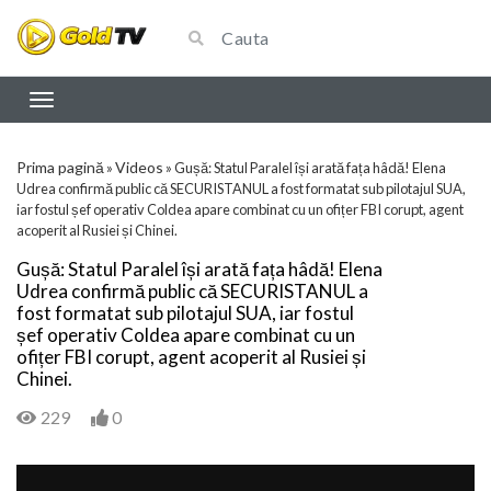
Prima pagină
Videos
»
»
Gușă: Statul Paralel își arată fața hâdă! Elena
Udrea confirmă public că SECURISTANUL a fost formatat sub pilotajul SUA,
iar fostul șef operativ Coldea apare combinat cu un ofițer FBI corupt, agent
acoperit al Rusiei și Chinei.
Gușă: Statul Paralel își arată fața hâdă! Elena
Udrea confirmă public că SECURISTANUL a
fost formatat sub pilotajul SUA, iar fostul
șef operativ Coldea apare combinat cu un
ofițer FBI corupt, agent acoperit al Rusiei și
Chinei.
229
0