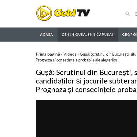
ACASA
CE-I IN GUSA, SI-N CAPUSA!
GEOPOL
Prima pagină
Videos
»
»
Gușă: Scrutinul din București, situ
Prognoza și consecințele probabile ale alegerilor!
Gușă: Scrutinul din București, s
candidaților și jocurile subtera
Prognoza și consecințele probab