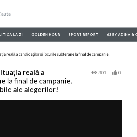
ITICA LA ZI
GOLDEN HOUR
SPORT REPORT
63 BY ADINA &
ația reală a candidaților și jocurile subterane la final de campanie.
ituația reală a
301
0
ne la final de campanie.
ile ale alegerilor!