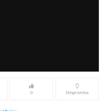
0
Stinge lumina