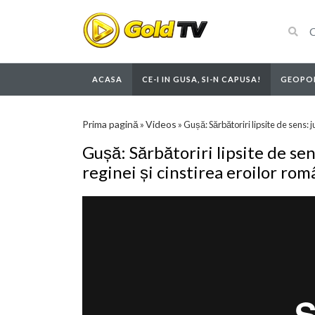
ACASA
CE-I IN GUSA, SI-N CAPUSA!
GEOPOL
Prima pagină
Videos
»
»
Gușă: Sărbătoriri lipsite de sens: j
Gușă: Sărbătoriri lipsite de sens
reginei și cinstirea eroilor ro