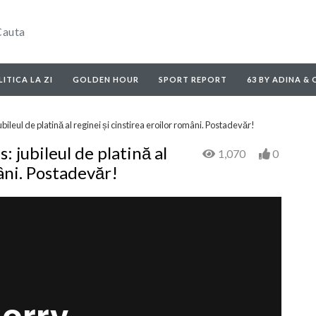
ITICA LA ZI
GOLDEN HOUR
SPORT REPORT
63 BY ADINA &
ubileul de platină al reginei și cinstirea eroilor români. Postadevăr!
: jubileul de platină al
1,070
0
mâni. Postadevăr!