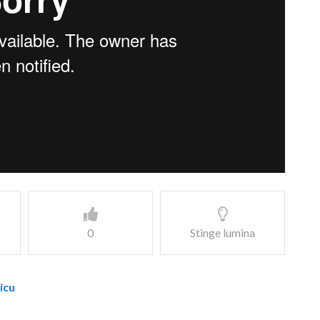
0
Stinge lumina
icu