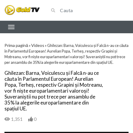
Prima pagină
Videos
»
»
Ghilezan: Barna, Voiculescu și Falcă n-au ce căuta
în Parlamentul European! Aurelian Popa, Terheș, respectiv Grapini și
Motreanu, vor fi niște europarlamentari valoroși! Suveraniștii nu pot trece
per ansamblu de 35% la alegerile europarlamentare din spațiul UE.
Ghilezan: Barna, Voiculescu și Falcă n-au ce
căuta în Parlamentul European! Aurelian
Popa, Terheș, respectiv Grapini și Motreanu,
vor fi niște europarlamentari valoroși!
Suveraniștii nu pot trece per ansamblu de
35% la alegerile europarlamentare din
spațiul UE.
1,351
0