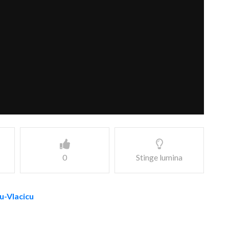
0
Stinge lumina
ru-Vlacicu