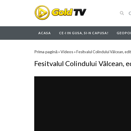
ACASA
CE-I IN GUSA, SI-N CAPUSA!
GEOPOL
Prima pagină
Videos
»
»
Fesitvalul Colindului Vâlcean, edit
Fesitvalul Colindului Vâlcean, e