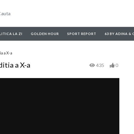
ITICA LA ZI
GOLDEN HOUR
SPORT REPORT
63 BY ADINA &
ia a X-a
ditia a X-a
435
0