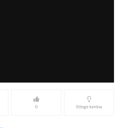
0
Stinge lumina