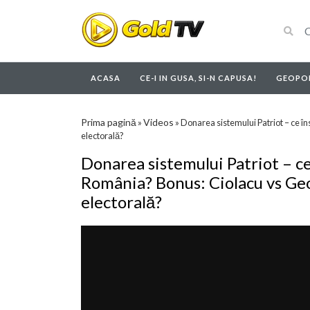
ACASA
CE-I IN GUSA, SI-N CAPUSA!
GEOPOL
Prima pagină
Videos
»
»
Donarea sistemului Patriot – ce 
electorală?
Donarea sistemului Patriot – 
România? Bonus: Ciolacu vs Ge
electorală?