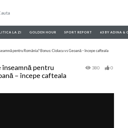
ITICA LA ZI
GOLDEN HOUR
SPORT REPORT
63 BY ADINA &
înseamnă pentru România? Bonus: Ciolacu vs Geoană – începe cafteala
ce înseamnă pentru
380
0
oană – începe cafteala