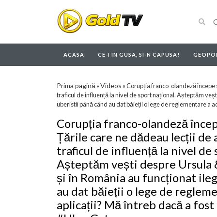
ACASA
CE-I IN GUSA, SI-N CAPUSA!
GEOPOL
Prima pagină
Videos
»
»
Corupția franco-olandeză începe să
traficul de influență la nivel de sport național. Așteptăm veș
uberistii până când au dat băieții o lege de reglementare a a
Corupția franco-olandeză începe
Țările care ne dădeau lecții de 
traficul de influență la nivel de 
Așteptăm vești despre Ursula &
și în România au funcționat ile
au dat băieții o lege de reglem
aplicații? Mă întreb dacă a fost