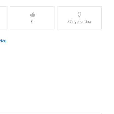
0
Stinge lumina
cicu