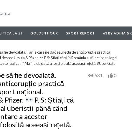
ITICA LA ZI
GOLDEN HOUR
SPORT REPORT
63 BY ADINA &
 fie devoalată. Țările care ne dădeau lecții de anticorupție practică
ti despre Ursula & Pfizer.
P. S: Știați că și în România au funcționat ilegal
cestor aplicații? Mă întreb dacă a fost folosită aceeași rețetă. #UberGate
 să fie devoalată.
581
0
anticorupție practică
sport național.
 Pfizer.
P. S: Știați că
gal uberistii până când
entare a acestor
 folosită aceeași rețetă.