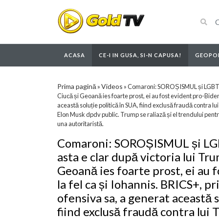
ACASA
CE-I IN GUSA, SI-N CAPUSA!
GEOPOL
Prima pagină
Videos
»
»
Comaroni: SOROȘISMUL și LGBT-ism
Ciucă și Geoană ies foarte prost, ei au fost evident pro-Biden
această soluție politică în SUA, fiind exclusă fraudă contra 
Elon Musk dpdv public. Trump se raliază și el trendului pent
una autoritaristă.
Comaroni: SOROȘISMUL și LGBT
asta e clar după victoria lui T
Geoană ies foarte prost, ei au 
la fel ca și Iohannis. BRICS+, p
ofensiva sa, a generat această s
fiind exclusă fraudă contra lui 