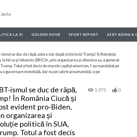
ITICA LA ZI
GOLDEN HOUR
SPORT REPORT
63 BY ADINA &
ul se duc de râpă, asta e clar după victoria lui Trump! În România
, la fel ca și Iohannis. BRICS+, prin organizarea și ofensiva sa, a generat
lui Trump. Totul a fost decis de marele capital american, l-au mandatat pe
ru o guvernare mondială, dar nu pe cale transumanistă, ci pe
-ismul se duc de râpă,
1,975
0
rump! În România Ciucă și
fost evident pro-Biden,
rin organizarea și
oluție politică în SUA,
Trump. Totul a fost decis