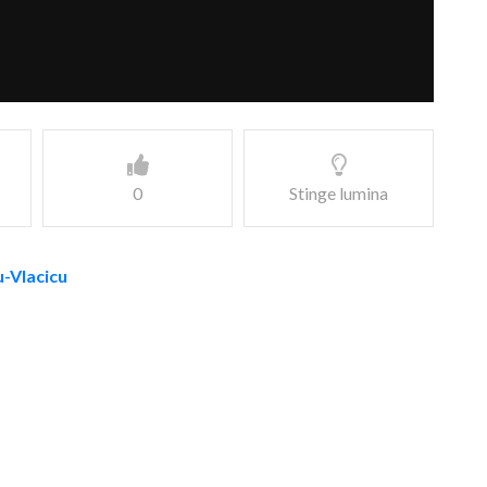
0
Stinge lumina
u-Vlacicu