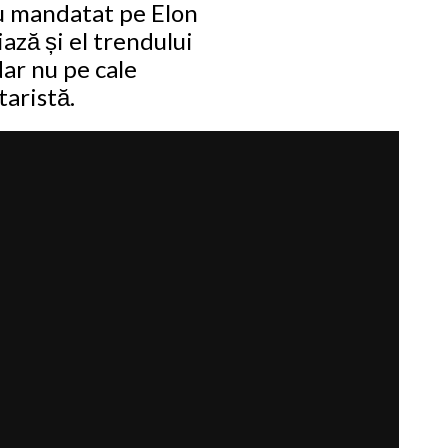
au mandatat pe Elon
ază și el trendului
ar nu pe cale
taristă.