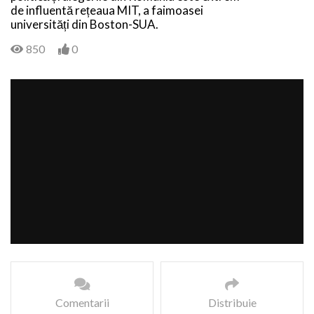
de influentă rețeaua MIT, a faimoasei
universități din Boston-SUA.
850
0
Comentarii
Distribuie