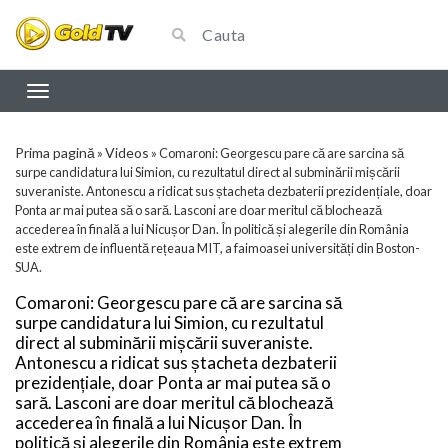
Prima pagină
Videos
»
»
Comaroni: Georgescu pare că are sarcina să
surpe candidatura lui Simion, cu rezultatul direct al subminării mișcării
suveraniste. Antonescu a ridicat sus ștacheta dezbaterii prezidențiale, doar
Ponta ar mai putea să o sară. Lasconi are doar meritul că blochează
accederea în finală a lui Nicușor Dan. În politică și alegerile din România
este extrem de influentă rețeaua MIT, a faimoasei universități din Boston-
SUA.
Comaroni: Georgescu pare că are sarcina să
surpe candidatura lui Simion, cu rezultatul
direct al subminării mișcării suveraniste.
Antonescu a ridicat sus ștacheta dezbaterii
prezidențiale, doar Ponta ar mai putea să o
sară. Lasconi are doar meritul că blochează
accederea în finală a lui Nicușor Dan. În
politică și alegerile din România este extrem