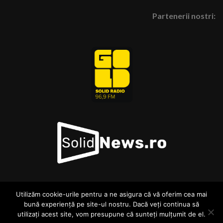
Partenerii nostri:
Utilizăm cookie-urile pentru a ne asigura că vă oferim cea mai
© GoldTv.ro 2026 . Toate drepturile asupra materialelor si
bună experiență pe site-ul nostru. Dacă veți continua să
continutului acestui site sunt rezervate.
utilizați acest site, vom presupune că sunteți mulțumit de el.