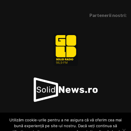
Partenerii nostri:
Utilizăm cookie-urile pentru a ne asigura că vă oferim cea mai
© GoldTv.ro 2026 . Toate drepturile asupra materialelor si
bună experiență pe site-ul nostru. Dacă veți continua să
continutului acestui site sunt rezervate.