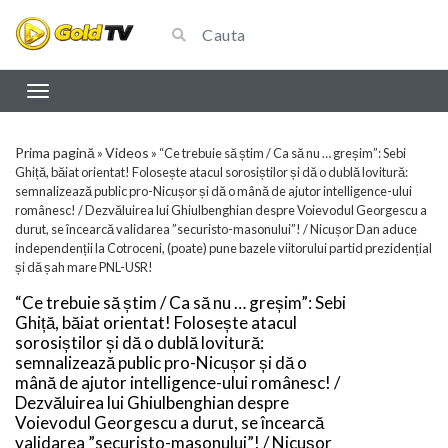
Prima pagină
Videos
»
»
“Ce trebuie să știm / Ca să nu … greșim”: Sebi
Ghiță, băiat orientat! Folosește atacul sorosiștilor și dă o dublă lovitură:
semnalizează public pro-Nicușor și dă o mână de ajutor intelligence-ului
românesc! / Dezvăluirea lui Ghiulbenghian despre Voievodul Georgescu a
durut, se încearcă validarea ”securisto-masonului”! / Nicușor Dan aduce
independenții la Cotroceni, (poate) pune bazele viitorului partid prezidențial
și dă șah mare PNL-USR!
“Ce trebuie să știm / Ca să nu … greșim”: Sebi
Ghiță, băiat orientat! Folosește atacul
sorosiștilor și dă o dublă lovitură:
semnalizează public pro-Nicușor și dă o
mână de ajutor intelligence-ului românesc! /
Dezvăluirea lui Ghiulbenghian despre
Voievodul Georgescu a durut, se încearcă
validarea ”securisto-masonului”! / Nicușor