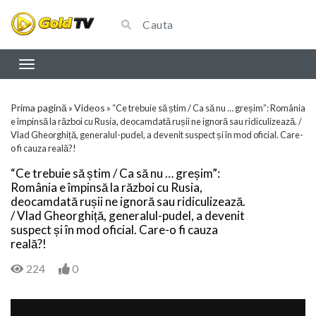
Prima pagină
Videos
»
»
“Ce trebuie să știm / Ca să nu … greșim”: România
e împinsă la război cu Rusia, deocamdată rușii ne ignoră sau ridiculizează. /
Vlad Gheorghiță, generalul-pudel, a devenit suspect și în mod oficial. Care-
o fi cauza reală?!
“Ce trebuie să știm / Ca să nu … greșim”:
România e împinsă la război cu Rusia,
deocamdată rușii ne ignoră sau ridiculizează.
/ Vlad Gheorghiță, generalul-pudel, a devenit
suspect și în mod oficial. Care-o fi cauza
reală?!
224
0