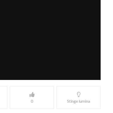
0
Stinge lumina