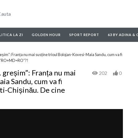
ITICA LA ZI
GOLDEN HOUR
SPORT REPORT
63 BY ADINA &
reșim”: Franța nu mai susține trioul Bolojan-Kovesi-Maia Sandu, cum va fi
nde ”RO+MD=RO”?!
… greșim”: Franța nu mai
202
0
aia Sandu, cum va fi
ti-Chișinău. De cine