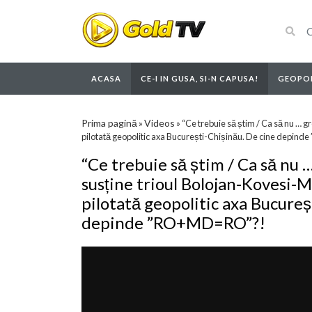
ACASA
CE-I IN GUSA, SI-N CAPUSA!
GEOPOL
Prima pagină
Videos
»
»
“Ce trebuie să știm / Ca să nu … g
pilotată geopolitic axa București-Chișinău. De cine depi
“Ce trebuie să știm / Ca să nu 
susține trioul Bolojan-Kovesi-M
pilotată geopolitic axa Bucureș
depinde ”RO+MD=RO”?!