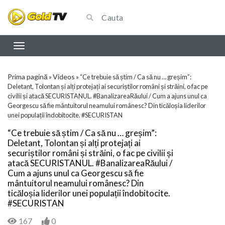
Prima pagină
Videos
»
»
“Ce trebuie să știm / Ca să nu … greșim”:
Deletant, Tolontan și alți protejați ai securiștilor români și străini, o fac pe
civilii și atacă SECURISTANUL. #BanalizareaRăului / Cum a ajuns unul ca
Georgescu să fie mântuitorul neamului românesc? Din ticăloșia liderilor
unei populații îndobitocite. #SECURISTAN
“Ce trebuie să știm / Ca să nu … greșim”:
Deletant, Tolontan și alți protejați ai
securiștilor români și străini, o fac pe civilii și
atacă SECURISTANUL. #BanalizareaRăului /
Cum a ajuns unul ca Georgescu să fie
mântuitorul neamului românesc? Din
ticăloșia liderilor unei populații îndobitocite.
#SECURISTAN
167
0