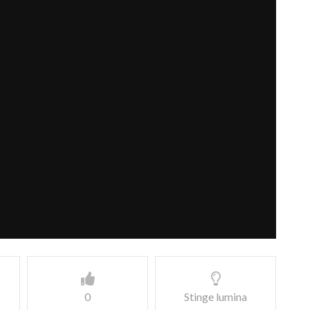
0
Stinge lumina