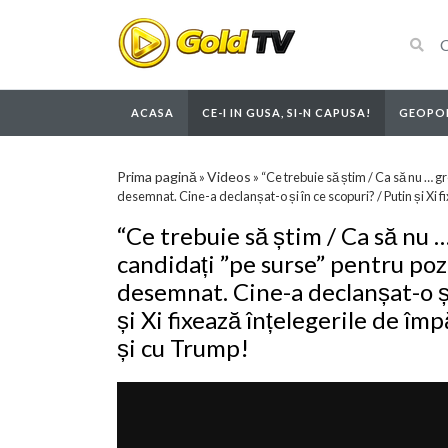
ACASA
CE-I IN GUSA, SI-N CAPUSA!
GEOPOL
Prima pagină
Videos
»
»
“Ce trebuie să știm / Ca să nu … g
desemnat. Cine-a declanșat-o și în ce scopuri? / Putin și Xi f
“Ce trebuie să știm / Ca să nu 
candidați ”pe surse” pentru poz
desemnat. Cine-a declanșat-o și
și Xi fixează înțelegerile de împ
și cu Trump!