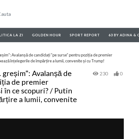
ITICA LA ZI
GOLDEN HOUR
SPORT REPORT
63 BY ADINA &
reșim”: Avalanșă de candidați ”pe surse” pentru poziția de premier
ixează înțelegerile de împărțire a lumii, convenite și cu Trump!
… greșim”: Avalanșă de
230
0
iția de premier
 în ce scopuri? / Putin
ărțire a lumii, convenite