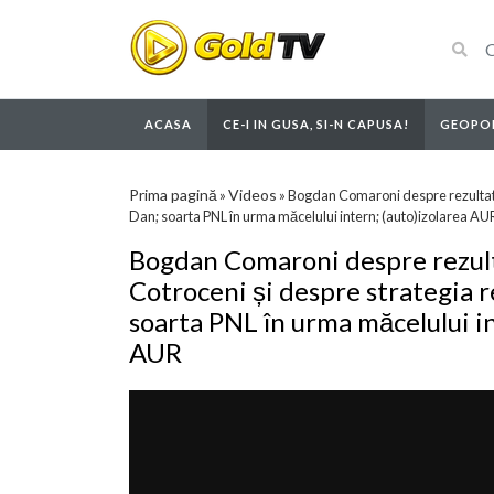
ACASA
CE-I IN GUSA, SI-N CAPUSA!
GEOPOL
Prima pagină
Videos
»
»
Bogdan Comaroni despre rezultatul 
Dan; soarta PNL în urma măcelului intern; (auto)izolarea AU
Bogdan Comaroni despre rezulta
Cotroceni și despre strategia r
soarta PNL în urma măcelului in
AUR