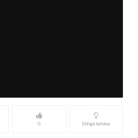
0
Stinge lumina