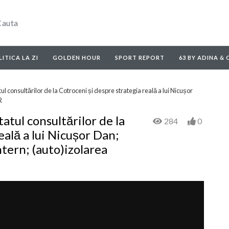
ITICA LA ZI
GOLDEN HOUR
SPORT REPORT
63 BY ADINA &
consultărilor de la Cotroceni și despre strategia reală a lui Nicușor
R
tul consultărilor de la
284
0
eală a lui Nicușor Dan;
tern; (auto)izolarea