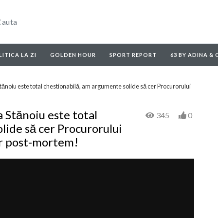
ITICA LA ZI
GOLDEN HOUR
SPORT REPORT
63 BY ADINA &
noiu este total chestionabilă, am argumente solide să cer Procurorului
 Stănoiu este total
345
0
lide să cer Procurorului
ar post-mortem!