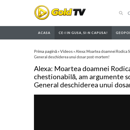
ACASA
CE-I IN GUSA, SI-N CAPUSA!
GEOPOL
Prima pagină
Videos
»
»
Alexa: Moartea doamnei Rodica Stă
General deschiderea unui dosar post-mortem!
Alexa: Moartea doamnei Rodica
chestionabilă, am argumente so
General deschiderea unui dos