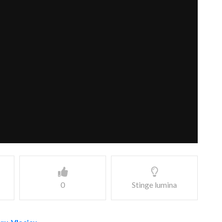
0
Stinge lumina