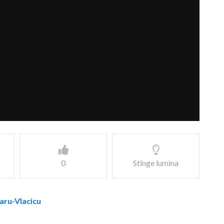
0
Stinge lumina
taru-Vlacicu