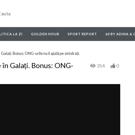
ITICA LA ZI
GOLDEN HOUR
SPORT REPORT
63 BY ADINA &
alați. Bonus: ONG-urile nu îi ajută pe sinistrați.
 în Galați. Bonus: ONG-
354
0