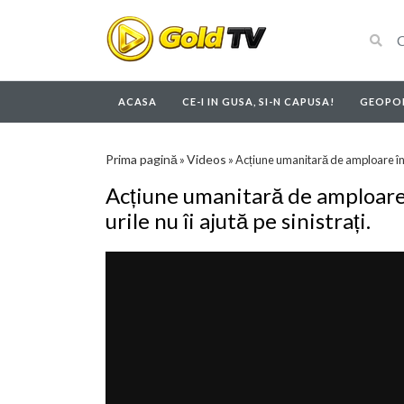
ACASA
CE-I IN GUSA, SI-N CAPUSA!
GEOPOL
Prima pagină
Videos
»
»
Acțiune umanitară de amploare în G
Acțiune umanitară de amploare
urile nu îi ajută pe sinistrați.