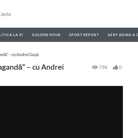
ITICA LA ZI
GOLDEN HOUR
SPORT REPORT
63 BY ADINA &
andă” – cu Andrei Gușă
agandă” – cu Andrei
794
0