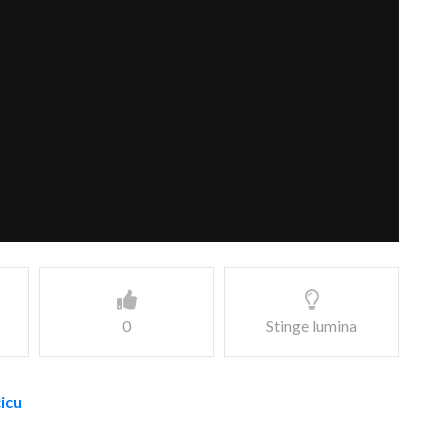
0
Stinge lumina
cicu