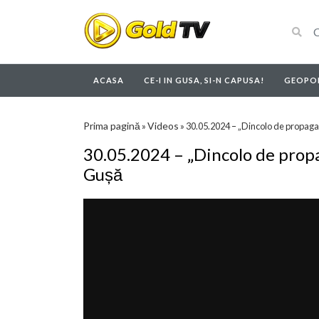
ACASA
CE-I IN GUSA, SI-N CAPUSA!
GEOPOL
Prima pagină
Videos
»
»
30.05.2024 – „Dincolo de propag
30.05.2024 – „Dincolo de prop
Gușă