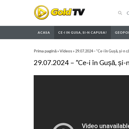
ACASA
CE-I IN GUSA, SI-N CAPUSA!
GEOPOL
Prima pagină
Videos
»
»
29.07.2024 – ”Ce-i în Gușă, și-n 
29.07.2024 – ”Ce-i în Gușă, și-