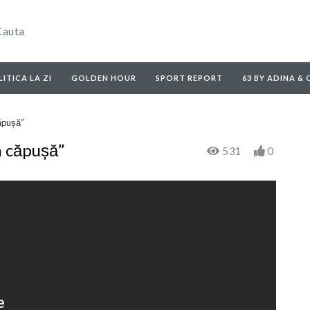
ITICA LA ZI
GOLDEN HOUR
SPORT REPORT
63 BY ADINA &
căpușă”
n căpușă”
531
0