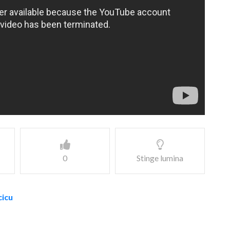
0
Stinge lumina
cicu