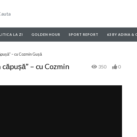
ITICA LA ZI
GOLDEN HOUR
SPORT REPORT
63 BY ADINA &
 căpușă” – cu Cozmin Gușă
-n căpușă” – cu Cozmin
350
0