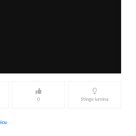
0
Stinge lumina
cicu