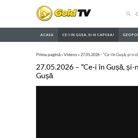
ACASA
CE-I IN GUSA, SI-N CAPUSA!
GEOPOL
Prima pagină
Videos
»
»
27.05.2026 – ”Ce-i în Gușă, și-n
27.05.2026 – ”Ce-i în Gușă, și
Gușă