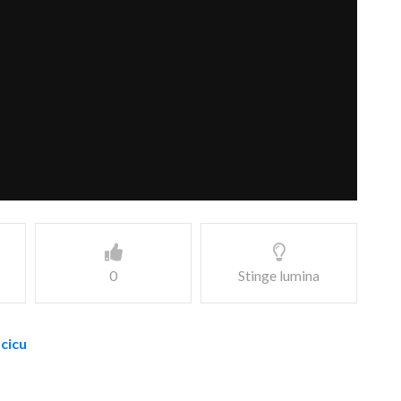
0
Stinge lumina
acicu