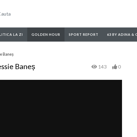
ITICA LA ZI
GOLDEN HOUR
SPORT REPORT
63 BY ADINA &
ie Baneș
essie Baneș
143
0