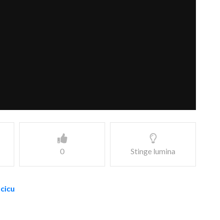
0
Stinge lumina
acicu