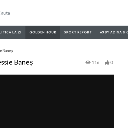
ITICA LA ZI
GOLDEN HOUR
SPORT REPORT
63 BY ADINA &
ie Baneș
essie Baneș
116
0