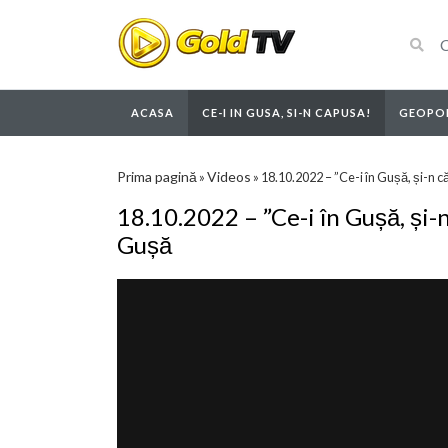
ACASA
CE-I IN GUSA, SI-N CAPUSA!
GEOPOL
Prima pagină
Videos
»
»
18.10.2022 – ”Ce-i în Gușă, și-n
18.10.2022 – ”Ce-i în Gușă, și
Gușă