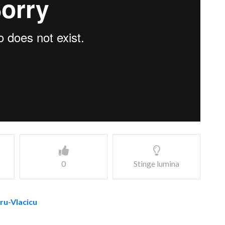
0
Stinge lumina
aru-Vlacicu