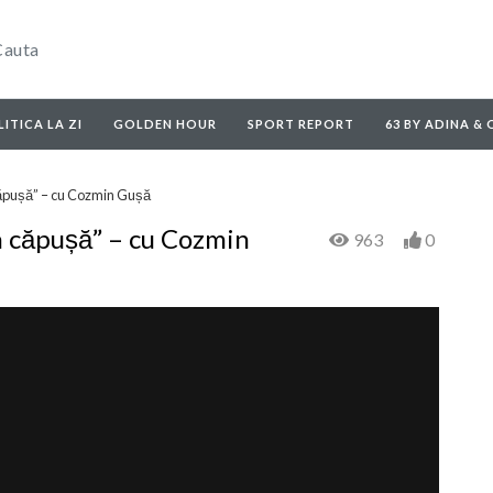
ITICA LA ZI
GOLDEN HOUR
SPORT REPORT
63 BY ADINA &
 căpușă” – cu Cozmin Gușă
-n căpușă” – cu Cozmin
963
0