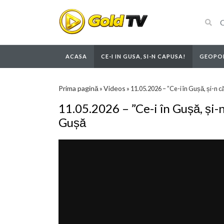
ACASA
CE-I IN GUSA, SI-N CAPUSA!
GEOPOL
Prima pagină
Videos
»
»
11.05.2026 – ”Ce-i în Gușă, și-n
11.05.2026 – ”Ce-i în Gușă, și
Gușă