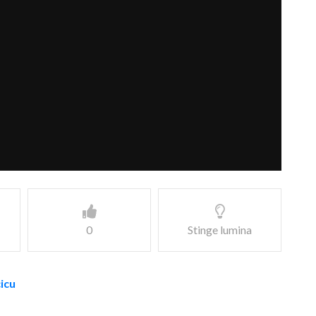
0
Stinge lumina
cicu