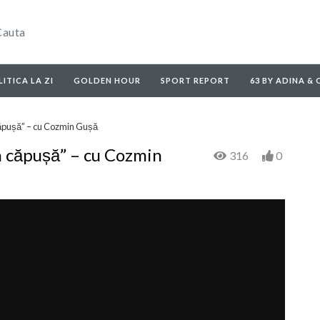
ITICA LA ZI
GOLDEN HOUR
SPORT REPORT
63 BY ADINA &
 căpușă” – cu Cozmin Gușă
-n căpușă” – cu Cozmin
316
0