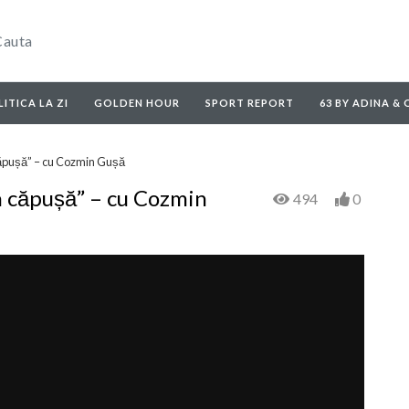
ITICA LA ZI
GOLDEN HOUR
SPORT REPORT
63 BY ADINA &
 căpușă” – cu Cozmin Gușă
-n căpușă” – cu Cozmin
494
0