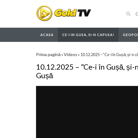
ACASA
CE-I IN GUSA, SI-N CAPUSA!
GEOPOL
Prima pagină
Videos
»
»
10.12.2025 – ”Ce-i în Gușă, și-n
10.12.2025 – ”Ce-i în Gușă, și
Gușă