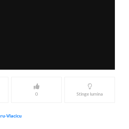
0
Stinge lumina
aru-Vlacicu