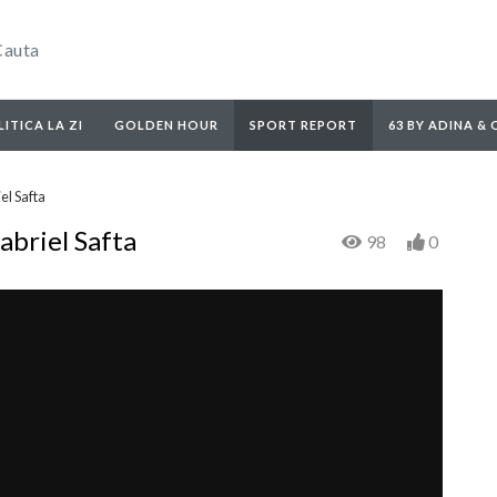
ITICA LA ZI
GOLDEN HOUR
SPORT REPORT
63 BY ADINA &
el Safta
abriel Safta
98
0