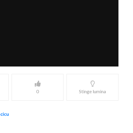
0
Stinge lumina
acicu