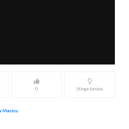
0
Stinge lumina
u-Vlacicu