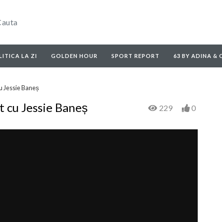
ITICA LA ZI
GOLDEN HOUR
SPORT REPORT
63 BY ADINA &
u Jessie Baneș
t cu Jessie Baneș
229
0