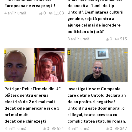
Europeana ne vrea proști!
de anexă al “lumii de tip
Untold”. Desființarea culturii
4 ani în urmă
0
1,183
genuine, rețetă pentru a
ajunge cel mai de încredere
politician din țară?
3 ani în urmă
0
515
Petrișor Peiu: Firmele din UE
Investigatie soc: Compania
plătesc pentru energia
care detine Untold declara an
electrică de 2 ori mai mult
de an profituri negative!
decat cele americane si de 3
Untold nu este doar imoral, ci
ori mai mult
si ilegal, toate acestea cu
decat cele chinezești
complicitatea statului roman.
3 ani în urmă
0
524
3 ani în urmă
0
367