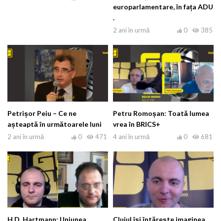
europarlamentare, în fața ADU
.
2 ani în urmă
0
385
Petrișor Peiu – Ce ne
Petru Romoșan: Toată lumea
așteaptă în următoarele luni
vrea în BRICS+
2 ani în urmă
0
471
4 ani în urmă
0
681
H.D. Hartmann: Uniunea
Clujul își întărește imaginea