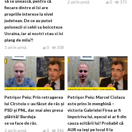
sā se uneascā, pentru cā
2 ani în urmă
0
375
fiecare dintre ei îsi are
propriile interese la nivel
judetean. De ce au putut
polonezii si cehii sa boicoteze
Ucraina, iar ai nostri stau si isi
plang de mila?!
3 ani în urmă
0
308
Petrișor Peiu: Prin retragerea
Petrișor Peiu: Marcel Ciolacu
lui Cîrstoiu s-au făcut de râs și
este prins în menghină –
PSD și PNL, dar mai ales presa
victoria Gabrielei Firea ar fi
plătită! Burduja
împotriva lui, eșecul ei ar fi din
se va face de râs.
cauza ezitării lui! Probabil că
AUR va ieși pe locul II la
2 ani în urmă
0
346