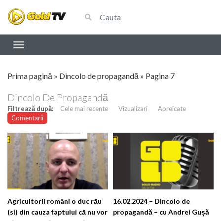
Prima pagină
»
Dincolo de propagandă
»
Pagina 7
Dincolo De Propagandă
Filtrează după:
Cele mai recente
Vizualizari
Apreicate
Comentarii
Agricultorii români o duc rāu
16.02.2024 – Dincolo de
(si) din cauza faptului cā nu vor
propagandă – cu Andrei Gușă