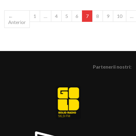
←
1
…
4
5
6
7
8
9
10
…
Anterior
Partenerii nostri: