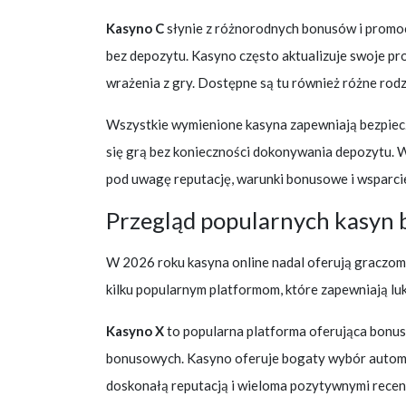
Kasyno C
słynie z różnorodnych bonusów i promoc
bez depozytu. Kasyno często aktualizuje swoje p
wrażenia z gry. Dostępne są tu również różne rodz
Wszystkie wymienione kasyna zapewniają bezpiecz
się grą bez konieczności dokonywania depozytu. W
pod uwagę reputację, warunki bonusowe i wsparci
Przegląd popularnych kasyn 
W 2026 roku kasyna online nadal oferują graczom
kilku popularnym platformom, które zapewniają l
Kasyno X
to popularna platforma oferująca bonu
bonusowych. Kasyno oferuje bogaty wybór automat
doskonałą reputacją i wieloma pozytywnymi recenz