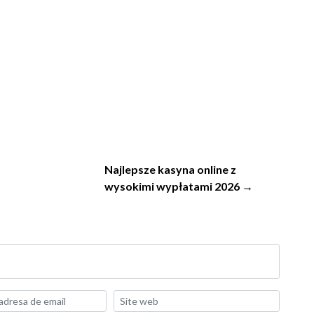
Najlepsze kasyna online z
wysokimi wypłatami 2026 →