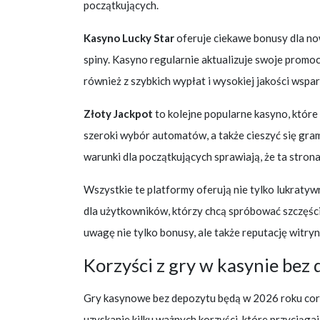
początkujących.
Kasyno Lucky Star
oferuje ciekawe bonusy dla n
spiny. Kasyno regularnie aktualizuje swoje promoc
również z szybkich wypłat i wysokiej jakości wspar
Złoty Jackpot
to kolejne popularne kasyno, które
szeroki wybór automatów, a także cieszyć się gram
warunki dla początkujących sprawiają, że ta stron
Wszystkie te platformy oferują nie tylko lukratywn
dla użytkowników, którzy chcą spróbować szczęści
uwagę nie tylko bonusy, ale także reputację witryn
Korzyści z gry w kasynie bez
Gry kasynowe bez depozytu będą w 2026 roku cora
uzyskanie kilku ważnych korzyści, które przyciąg