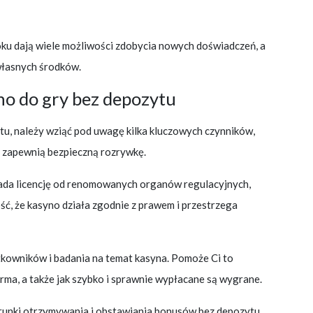
u dają wiele możliwości zdobycia nowych doświadczeń, a
łasnych środków.
o do gry bez depozytu
u, należy wziąć pod uwagę kilka kluczowych czynników,
i zapewnią bezpieczną rozrywkę.
iada licencję od renomowanych organów regulacyjnych,
ć, że kasyno działa zgodnie z prawem i przestrzega
tkowników i badania na temat kasyna. Pomoże Ci to
orma, a także jak szybko i sprawnie wypłacane są wygrane.
runki otrzymywania i obstawiania bonusów bez depozytu.