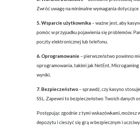
Zwróć uwagę na minimalne wymagania dotyczące z
5. Wsparcie użytkownika
– ważne jest, aby kasyn
pomóc w przypadku pojawienia się problemów. Pam
poczty elektronicznej lub telefonu.
6. Oprogramowanie
– pierwszeństwo powinno mie
oprogramowania, takimi jak NetEnt, Microgaming c
wyniki.
7. Bezpieczeństwo
– sprawdź, czy kasyno stosuj
SSL. Zapewni to bezpieczeństwo Twoich danych o
Postępując zgodnie z tymi wskazówkami, możesz w
depozytu i cieszyć się grą w bezpiecznym i uczciw