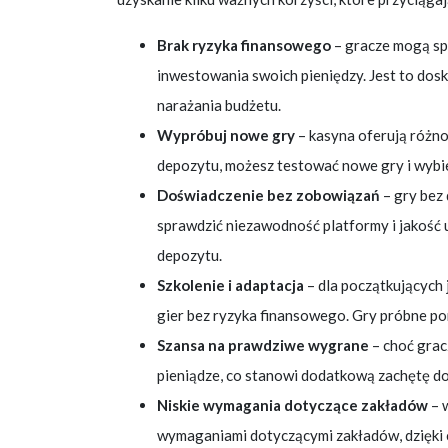
Brak ryzyka finansowego
– gracze mogą spr
inwestowania swoich pieniędzy. Jest to dos
narażania budżetu.
Wypróbuj nowe gry
– kasyna oferują różn
depozytu, możesz testować nowe gry i wybier
Doświadczenie bez zobowiązań
– gry bez
sprawdzić niezawodność platformy i jakość
depozytu.
Szkolenie i adaptacja
– dla początkujących 
gier bez ryzyka finansowego. Gry próbne p
Szansa na prawdziwe wygrane
– choć grac
pieniądze, co stanowi dodatkową zachętę do
Niskie wymagania dotyczące zakładów
– 
wymaganiami dotyczącymi zakładów, dzięki c